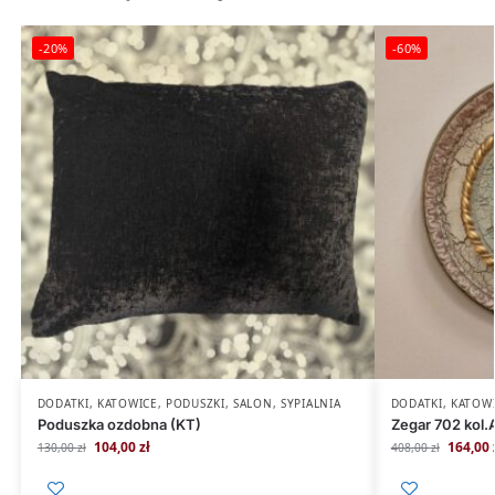
-20%
-60%
DODATKI
,
KATOWICE
,
PODUSZKI
,
SALON
,
SYPIALNIA
DODATKI
,
KATOW
Poduszka ozdobna (KT)
Zegar 702 kol.
104,00
zł
164,00
130,00
zł
408,00
zł