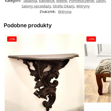
Kategorii:
Jadalnia
,
Katowice
,
Meble
,
Pomieszczenie
,
Salon
,
Salony sprzedaży
,
Strefa Okazji
,
Witryny
Znacznik:
Witryna
Podobne produkty
-20%
-20%