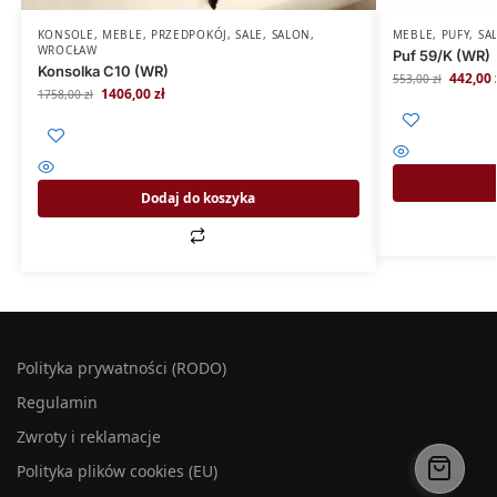
KONSOLE
,
MEBLE
,
PRZEDPOKÓJ
,
SALE
,
SALON
,
MEBLE
,
PUFY
,
SA
WROCŁAW
Puf 59/K (WR)
Konsolka C10 (WR)
442,00
553,00
zł
1406,00
zł
1758,00
zł
Dodaj do koszyka
Polityka prywatności (RODO)
Regulamin
Zwroty i reklamacje
Polityka plików cookies (EU)