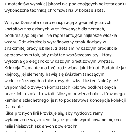
z materiałów wysokiej jakości nie podlegających odkształcaniu,
wykończone techniką chromowania w kolorze złota.
Witryna Diamante czerpie inspirację z geometrycznych
kształtów znalezionych w szlifowanych diamentach,
podkreślając piękne linie reprezentujące najlepsze włoskie
wzory. Odzwierciedla wyrafinowany smak tkwiący w
znakomitej pracy jubilera, z detalami w każdym produkcie
opracowanym tak, aby miał ten współczesny styl, który
wyróżnia go elegancko w każdym prestiżowym wnętrzu.
Kolekcja Diamante ma być podziwiana jak klejnot. Podobnie jak
klejnoty, jej elementy bawią się światłem tańczącym
w nieskończonych odblaskowych szkła i luster. Należy też
wspomnieć o żywych kontrastach kolorów podkreślonych
przez ich rozmiar i kształt. Niczym powierzchnia szlifowanego
kamienia szlachetnego, jest to podstawowa koncepcja kolekcji
Diamante.
Kilka prostych linii krzyżuje się, aby wydobyć ramy
wykończone wiązaniem, kojarząc całe wyrafinowane piękno
najjaśniejszych szklanych powierzchni.