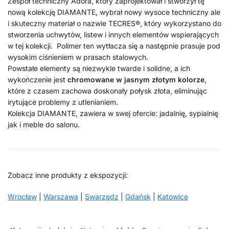
Zespół techniczny Adora, który zaprojektował i stworzył tę
nową kolekcję DIAMANTE, wybrał nowy wysoce techniczny ale
i skuteczny materiał o nazwie TECRES®, który wykorzystano do
stworzenia uchwytów, listew i innych elementów wspierających
w tej kolekcji. Polimer ten wytłacza się a następnie prasuje pod
wysokim ciśnieniem w prasach stalowych.
Powstałe elementy są niezwykle twarde i solidne, a ich
wykończenie jest
chromowane w jasnym złotym kolorze
,
które z czasem zachowa doskonały połysk złota, eliminując
irytujące problemy z utlenianiem.
Kolekcja DIAMANTE, zawiera w swej ofercie: jadalnię, sypialnię
jak i meble do salonu.
Zobacz inne produkty z ekspozycji:
Wrocław
|
Warszawa
|
Swarzędz
|
Gdańsk
|
Katowice