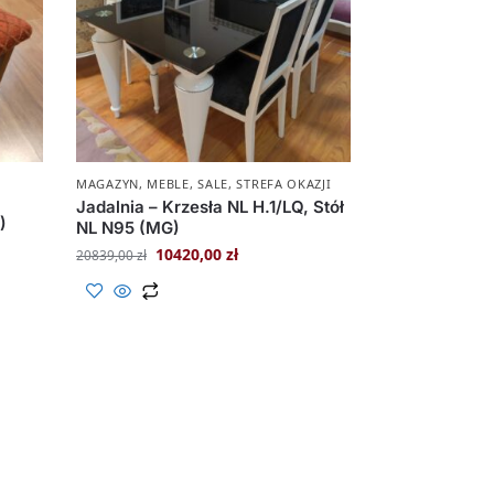
MAGAZYN
,
MEBLE
,
SALE
,
STREFA OKAZJI
Jadalnia – Krzesła NL H.1/LQ, Stół
)
NL N95 (MG)
10420,00
zł
20839,00
zł