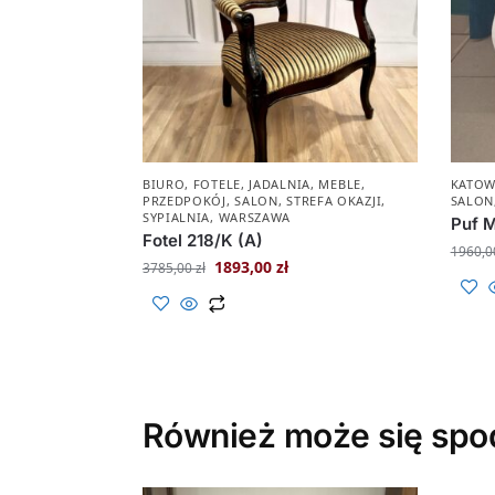
BIURO
,
FOTELE
,
JADALNIA
,
MEBLE
,
KATOW
PRZEDPOKÓJ
,
SALON
,
STREFA OKAZJI
,
SALON
SYPIALNIA
,
WARSZAWA
Puf 
Fotel 218/K (A)
1960,
1893,00
zł
3785,00
zł
Również może się spo