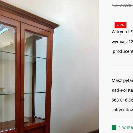
13777,00
-50%
Witryna L
wymiar: 1
producent
Masz pyta
Rad-Pol Ka
668-016-9
salonkato
1 w ma