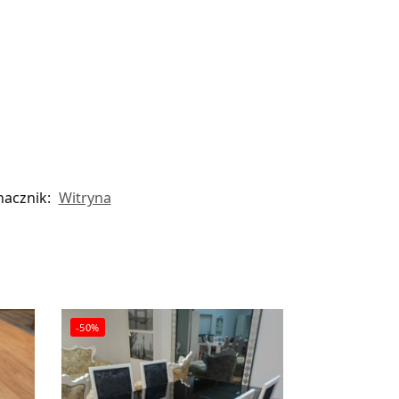
nacznik:
Witryna
-50%