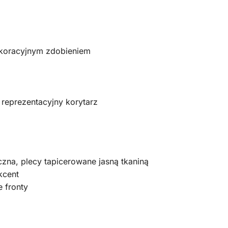
koracyjnym zdobieniem
, reprezentacyjny korytarz
czna, plecy tapicerowane jasną tkaniną
kcent
e fronty