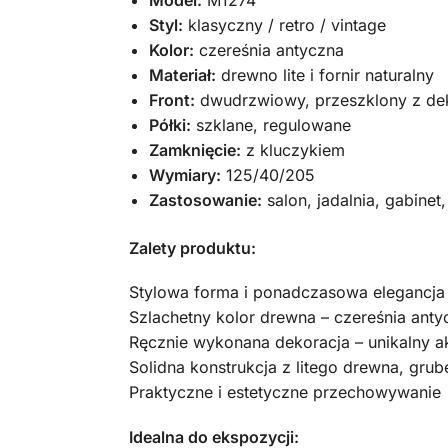
Model:
M1274
Styl:
klasyczny / retro / vintage
Kolor:
czereśnia antyczna
Materiał:
drewno lite i fornir naturalny
Front:
dwudrzwiowy, przeszklony z de
Półki:
szklane, regulowane
Zamknięcie:
z kluczykiem
Wymiary:
125/40/205
Zastosowanie:
salon, jadalnia, gabinet
Zalety produktu:
Stylowa forma i ponadczasowa elegancja
Szlachetny kolor drewna – czereśnia anty
Ręcznie wykonana dekoracja – unikalny a
Solidna konstrukcja z litego drewna, grub
Praktyczne i estetyczne przechowywanie
Idealna do ekspozycji: