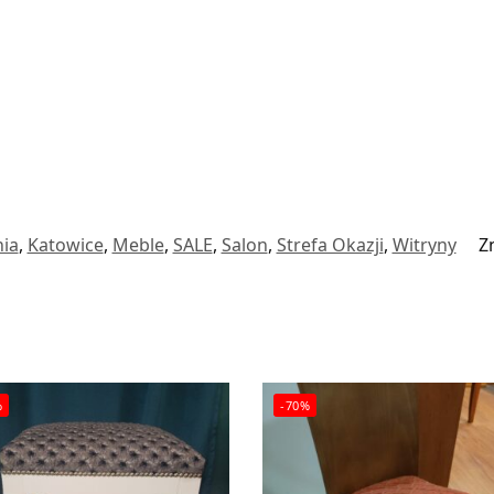
nia
,
Katowice
,
Meble
,
SALE
,
Salon
,
Strefa Okazji
,
Witryny
Z
%
-70%