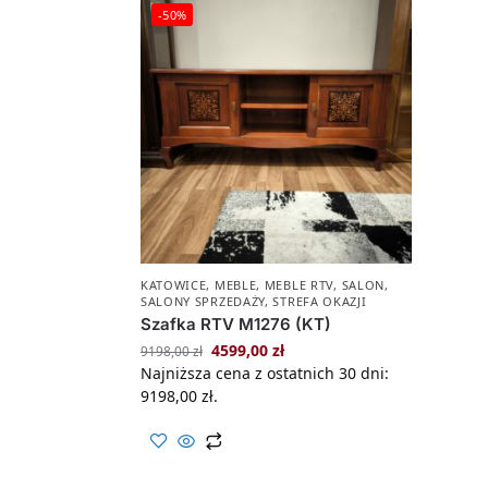
-50%
KATOWICE
,
MEBLE
,
MEBLE RTV
,
SALON
,
SALONY SPRZEDAŻY
,
STREFA OKAZJI
Szafka RTV M1276 (KT)
4599,00
zł
9198,00
zł
Najniższa cena z ostatnich 30 dni:
9198,00
zł
.