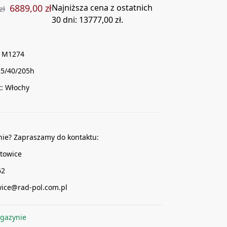
6889,00
zł
Najniższa cena z ostatnich
zł
30 dni:
13777,00
zł
.
E M1274
25/40/205h
: Włochy
nie? Zapraszamy do kontaktu:
towice
62
wice@rad-pol.com.pl
gazynie