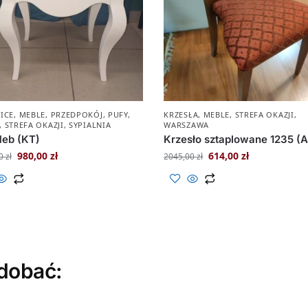
ICE
,
MEBLE
,
PRZEDPOKÓJ
,
PUFY
,
KRZESŁA
,
MEBLE
,
STREFA OKAZJI
,
,
STREFA OKAZJI
,
SYPIALNIA
WARSZAWA
Meb (KT)
Krzesło sztaplowane 1235 (A
980,00
zł
614,00
zł
00
zł
2045,00
zł
dobać: