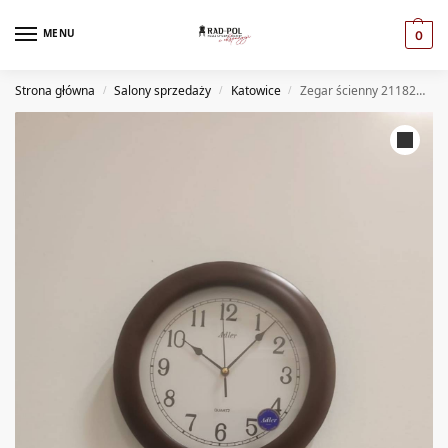
MENU
0
Strona główna
Salony sprzedaży
Katowice
Zegar ścienny 21182W (KT)
/
/
/