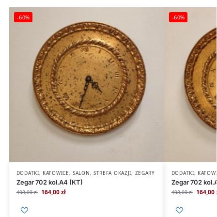
-60%
-60%
DODATKI
,
KATOWICE
,
SALON
,
STREFA OKAZJI
,
ZEGARY
DODATKI
,
KATOW
Zegar 702 kol.A4 (KT)
Zegar 702 kol.
164,00
zł
164,00
408,00
zł
408,00
zł