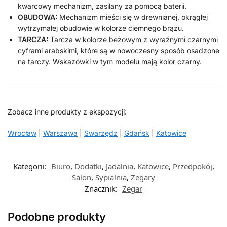
kwarcowy mechanizm, zasilany za pomocą baterii.
OBUDOWA:
Mechanizm mieści się w drewnianej, okrągłej
wytrzymałej obudowie w kolorze ciemnego brązu.
TARCZA:
Tarcza w kolorze beżowym z wyraźnymi czarnymi
cyframi arabskimi, które są w nowoczesny sposób osadzone
na tarczy. Wskazówki w tym modelu mają kolor czarny.
Zobacz inne produkty z ekspozycji:
Wrocław
|
Warszawa
|
Swarzędz
|
Gdańsk
|
Katowice
Kategorii:
Biuro
,
Dodatki
,
Jadalnia
,
Katowice
,
Przedpokój
,
Salon
,
Sypialnia
,
Zegary
Znacznik:
Zegar
Podobne produkty