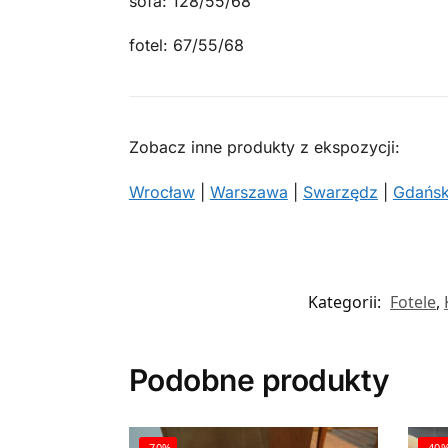
sofa: 128/55/68
fotel: 67/55/68
Zobacz inne produkty z ekspozycji:
Wrocław
|
Warszawa
|
Swarzędz
|
Gdańs
Kategorii:
Fotele
,
Podobne produkty
-70%
-40