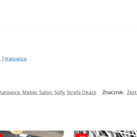
k
|
Katowice
Katowice
,
Meble
,
Salon
,
Sofy
,
Strefa Okazji
Znacznik:
Zes
%
-70%