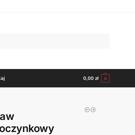
Szukaj
aj
0,00
zł
0
taw
oczynkowy