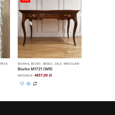
TREFA
BIURKA
,
BIURO
,
MEBLE
,
SALE
,
WROCŁAW
Biurko M1721 (WR)
4857,00
zł
6072,00
zł