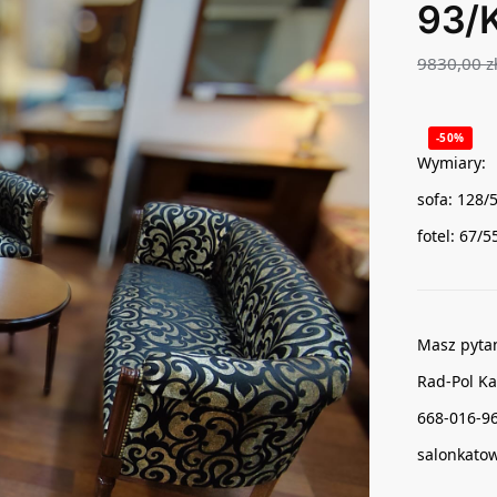
93/K
9830,00
z
-50%
Wymiary:
sofa: 128/
fotel: 67/5
Masz pyta
Rad-Pol Ka
668-016-9
salonkato