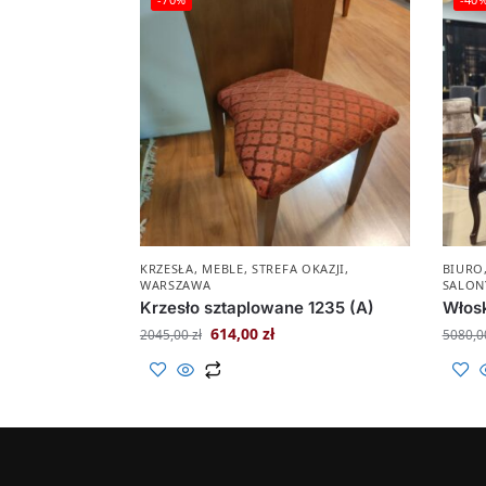
KRZESŁA
,
MEBLE
,
STREFA OKAZJI
,
BIURO
WARSZAWA
SALON
Krzesło sztaplowane 1235 (A)
Włosk
614,00
zł
2045,00
zł
5080,