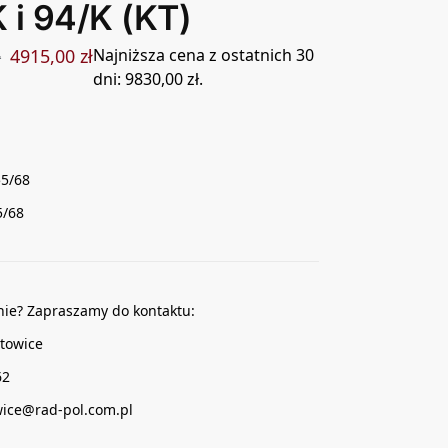
 i 94/K (KT)
4915,00
zł
Najniższa cena z ostatnich 30
ł
dni:
9830,00
zł
.
55/68
5/68
nie? Zapraszamy do kontaktu:
towice
62
wice@rad-pol.com.pl