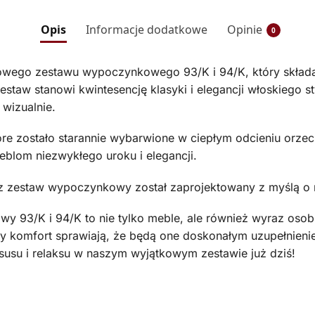
Opis
Informacje dodatkowe
Opinie
0
wego zestawu wypoczynkowego 93/K i 94/K, który składa 
staw stanowi kwintesencję klasyki i elegancji włoskiego s
wizualnie.
 zostało starannie wybarwione w ciepłym odcieniu orzecha
blom niezwykłego uroku i elegancji.
asz zestaw wypoczynkowy został zaprojektowany z myślą 
3/K i 94/K to nie tylko meble, ale również wyraz osobist
any komfort sprawiają, że będą one doskonałym uzupełnie
usu i relaksu w naszym wyjątkowym zestawie już dziś!