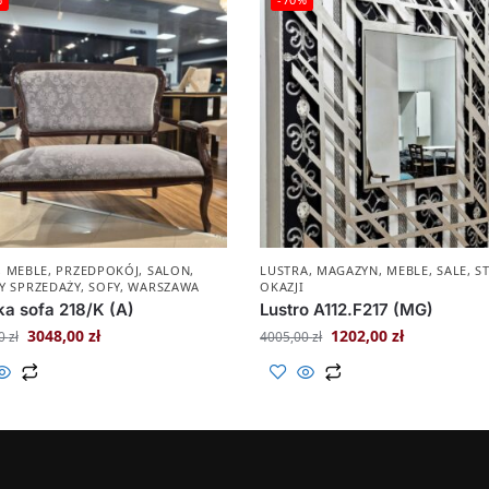
,
MEBLE
,
PRZEDPOKÓJ
,
SALON
,
LUSTRA
,
MAGAZYN
,
MEBLE
,
SALE
,
S
Y SPRZEDAŻY
,
SOFY
,
WARSZAWA
OKAZJI
a sofa 218/K (A)
Lustro A112.F217 (MG)
3048,00
zł
1202,00
zł
00
zł
4005,00
zł