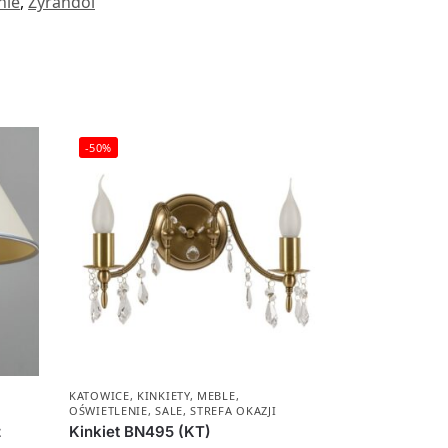
nie
,
Żyrandol
-50%
KATOWICE
,
KINKIETY
,
MEBLE
,
OŚWIETLENIE
,
SALE
,
STREFA OKAZJI
z
Kinkiet BN495 (KT)