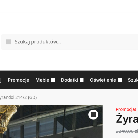
j
Promocje
Meble
Dodatki
Oświetlenie
Szuk
yrandol 214/2 (GD)
Promocja!
Żyra
2240,00
z