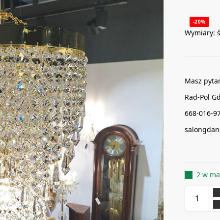
-20%
Wymiary: 
Masz pyta
Rad-Pol G
668-016-9
salongdan
2 w ma