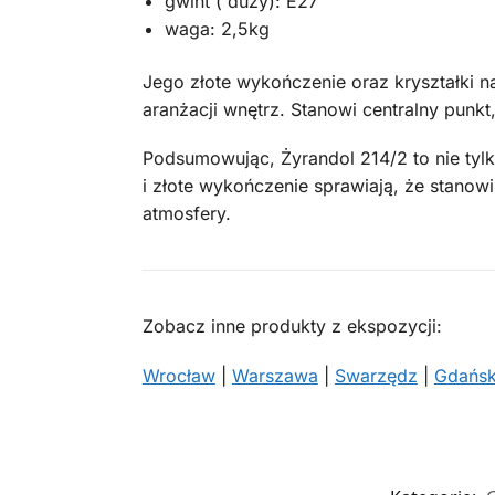
gwint ( duży): E27
waga: 2,5kg
Jego złote wykończenie oraz kryształki 
aranżacji wnętrz. Stanowi centralny punk
Podsumowując, Żyrandol 214/2 to nie tyl
i złote wykończenie sprawiają, że stano
atmosfery.
Zobacz inne produkty z ekspozycji:
Wrocław
|
Warszawa
|
Swarzędz
|
Gdańs