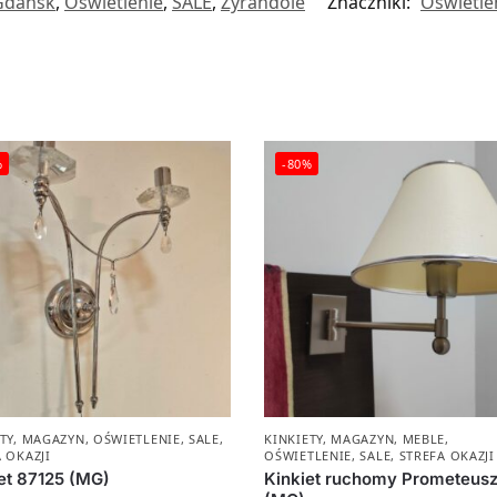
Gdańsk
,
Oświetlenie
,
SALE
,
Żyrandole
Znaczniki:
Oświetle
%
-80%
TY
,
MAGAZYN
,
OŚWIETLENIE
,
SALE
,
KINKIETY
,
MAGAZYN
,
MEBLE
,
 OKAZJI
OŚWIETLENIE
,
SALE
,
STREFA OKAZJI
et 87125 (MG)
Kinkiet ruchomy Prometeus