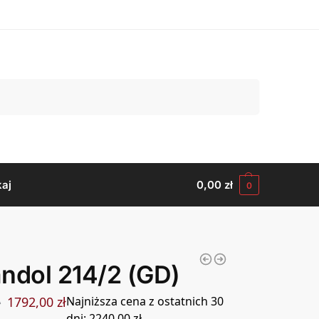
Szukaj
aj
0,00
zł
0
ndol 214/2 (GD)
1792,00
zł
Najniższa cena z ostatnich 30
ł
dni:
2240,00
zł
.