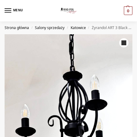
MENU
0
Strona główna
Salony sprzedaży
Katowice
Żyrandol ART 3 Black (KT)
/
/
/