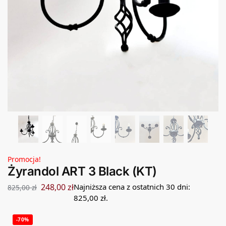
Promocja!
Żyrandol ART 3 Black (KT)
248,00
zł
Najniższa cena z ostatnich 30 dni:
825,00
zł
825,00
zł
.
-70%