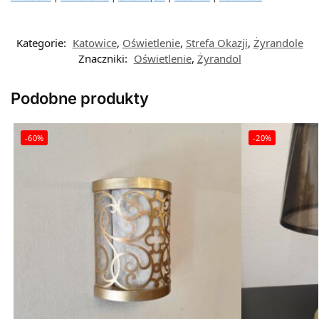
Kategorie:
Katowice
,
Oświetlenie
,
Strefa Okazji
,
Żyrandole
Znaczniki:
Oświetlenie
,
Żyrandol
Podobne produkty
-60%
-20%