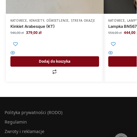
KATOWICE
,
KINKIETY
,
OŚWIETLENIE
,
STREFA OKAZJI
KATOWICE
,
LAMP
Kinkiet Arabesque (KT)
Lampka BN567
379,00
zł
444,00
946,00
zł
554,00
zł
Dodaj do koszyka
Polityka prywatności (RODO)
Regulamin
Zwroty i reklamacje