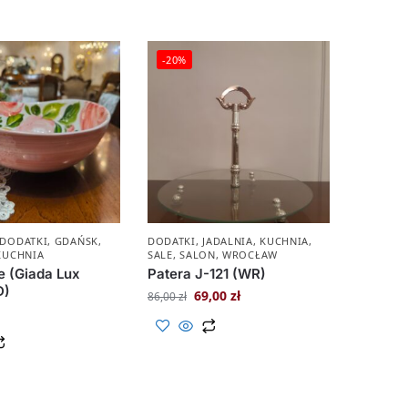
-20%
DODATKI
,
GDAŃSK
,
DODATKI
,
JADALNIA
,
KUCHNIA
,
KUCHNIA
SALE
,
SALON
,
WROCŁAW
e (Giada Lux
Patera J-121 (WR)
D)
69,00
zł
86,00
zł