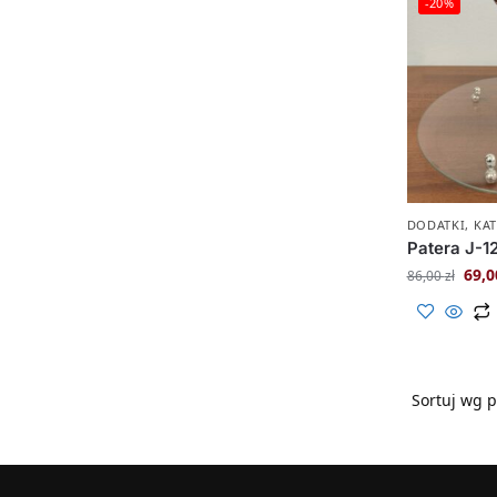
-20%
DODATKI
,
KA
Patera J-1
69,
86,00
zł