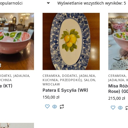
Wyświetlanie wszystkich wyników: 5
ODATKI
,
JADALNIA
,
CERAMIKA
,
DODATKI
,
JADALNIA
,
CERAMIKA
,
UCHNIA
KUCHNIA
,
PRZEDPOKÓJ
,
SALON
,
JADALNIA
,
WROCŁAW
e (KT)
Misa Róż
Patera E Sycylia (WR)
Rose) (G
150,00
zł
215,00
zł