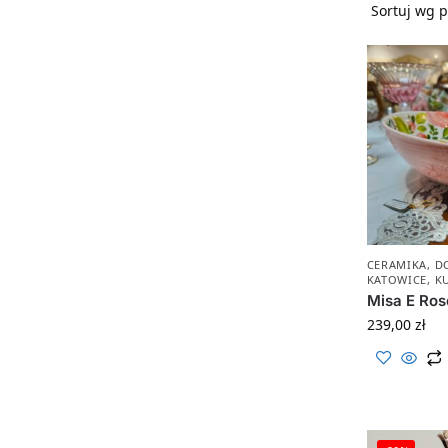
CERAMIKA
,
D
KATOWICE
,
K
Misa E Ros
239,00
zł