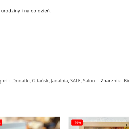
 urodziny i na co dzień.
orii:
Dodatki
,
Gdańsk
,
Jadalnia
,
SALE
,
Salon
Znacznik:
Bi
%
-79%