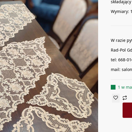
składający 
Wymiary: 1
W razie py
Rad-Pol G
tel: 668-0
mail: sal
1 w ma