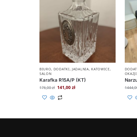
BIURO
,
DODATKI
,
JADALNIA
,
KATOWICE
,
DODAT
SALON
OKAZJI
Karafka R15A/P (KT)
Narz
141,00
zł
176,00
zł
1444,