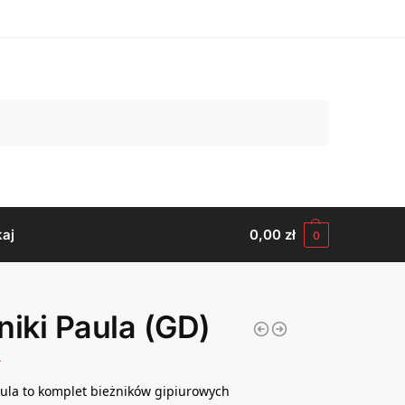
Szukaj
aj
0,00
zł
0
niki Paula (GD)
ł
aula to komplet bieżników gipiurowych