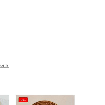
eżniki
-60%