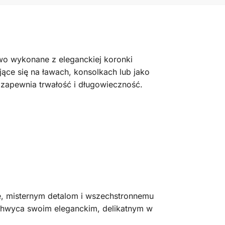
owo wykonane z eleganckiej koronki
jące się na ławach, konsolkach lub jako
e zapewnia trwałość i długowieczność.
ie, misternym detalom i wszechstronnemu
achwyca swoim eleganckim, delikatnym w