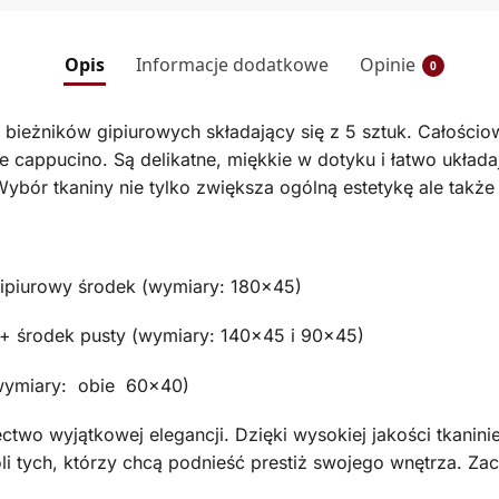
Opis
Informacje dodatkowe
Opinie
0
et bieżników gipiurowych składający się z 5 sztuk. Całości
 cappucino. Są delikatne, miękkie w dotyku i łatwo układa
Wybór tkaniny nie tylko zwiększa ogólną estetykę ale takż
 gipiurowy środek (wymiary: 180×45)
rą + środek pusty (wymiary: 140×45 i 90×45)
 (wymiary: obie 60×40)
two wyjątkowej elegancji. Dzięki wysokiej jakości tkanin
i tych, którzy chcą podnieść prestiż swojego wnętrza. Z