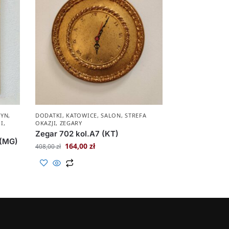
ZYN
,
DODATKI
,
KATOWICE
,
SALON
,
STREFA
JI
,
OKAZJI
,
ZEGARY
Zegar 702 kol.A7 (KT)
 (MG)
164,00
zł
408,00
zł