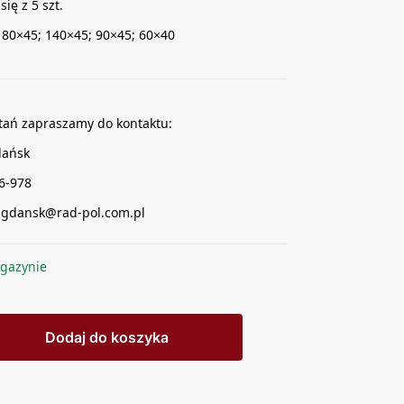
się z 5 szt.
80×45; 140×45; 90×45; 60×40
tań zapraszamy do kontaktu:
dańsk
16-978
ongdansk@rad-pol.com.pl
gazynie
Dodaj do koszyka