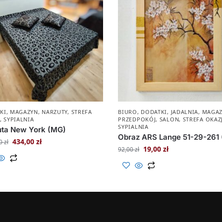
KI
,
MAGAZYN
,
NARZUTY
,
STREFA
BIURO
,
DODATKI
,
JADALNIA
,
MAGA
,
SYPIALNIA
PRZEDPOKÓJ
,
SALON
,
STREFA OKAZ
SYPIALNIA
uta New York (MG)
Obraz ARS Lange 51-29-261
434,00
zł
00
zł
19,00
zł
92,00
zł