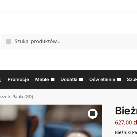
j
Promocje
Meble
Dodatki
Oświetlenie
Szuk
ieżniki Paula (GD)
Bież
627,00
z
Bieżniki P