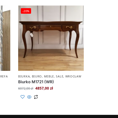
-20%
TREFA
BIURKA
,
BIURO
,
MEBLE
,
SALE
,
WROCŁAW
Biurko M1721 (WR)
4857,00
zł
6072,00
zł