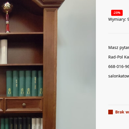
-20%
Wymiary: 
Masz pyta
Rad-Pol Ka
668-016-9
salonkato
Brak w