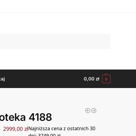
Szukaj
aj
0,00
zł
0
ioteka 4188
2999,00
zł
Najniższa cena z ostatnich 30
ł
dni:
3749,00
zł
.