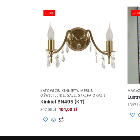
-50%
-70
KATOWICE
,
KINKIETY
,
MEBLE
,
MAGA
OŚWIETLENIE
,
SALE
,
STREFA OKAZJI
Lustr
Kinkiet BN495 (KT)
13971
404,00
zł
807,00
zł