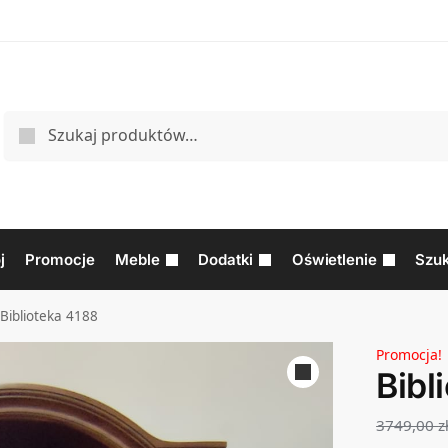
j
Promocje
Meble
Dodatki
Oświetlenie
Szuk
Biblioteka 4188
Promocja!
Bibl
3749,00
z