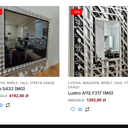
%
-70%
ZYN
,
MEBLE
,
SALE
,
STREFA OKAZJI
LUSTRA
,
MAGAZYN
,
MEBLE
,
SALE
,
S
OKAZJI
o 5432 (MG)
Lustro A112.F217 (MG)
4192,00
zł
,00
zł
1202,00
zł
4005,00
zł