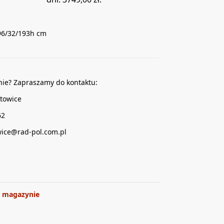
96/32/193h cm
nie? Zapraszamy do kontaktu:
towice
62
wice@rad-pol.com.pl
 magazynie