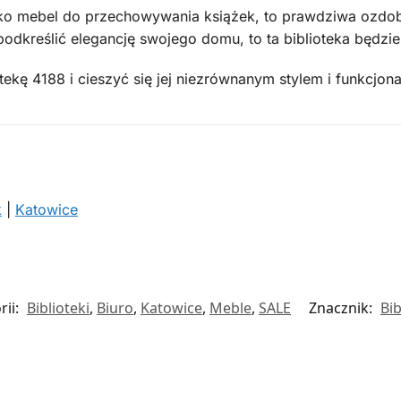
ylko mebel do przechowywania książek, to prawdziwa ozdo
podkreślić elegancję swojego domu, to ta biblioteka będz
tekę 4188 i cieszyć się jej niezrównanym stylem i funkcjo
k
|
Katowice
rii:
Biblioteki
,
Biuro
,
Katowice
,
Meble
,
SALE
Znacznik:
Bib