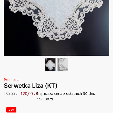
Promocja!
Serwetka Liza (KT)
120,00
zł
Najniższa cena z ostatnich 30 dni:
150,00
zł
150,00
zł
.
-20%