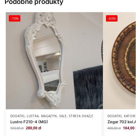
Podobne produkty
-70%
-60%
DODATKI
,
LUSTRA
,
MAGAZYN
,
SALE
,
STREFA OKAZJI
DODATKI
,
KATOW
Lustro F210-4 (MG)
Zegar 702 kol.
280,00
zł
164,00
933,00
zł
408,00
zł