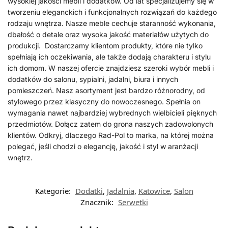
wysokiej jakości mebli i dodatków. Od lat specjalizujemy się w
tworzeniu eleganckich i funkcjonalnych rozwiązań do każdego
rodzaju wnętrza. Nasze meble cechuje staranność wykonania,
dbałość o detale oraz wysoka jakość materiałów użytych do
produkcji. Dostarczamy klientom produkty, które nie tylko
spełniają ich oczekiwania, ale także dodają charakteru i stylu
ich domom. W naszej ofercie znajdziesz szeroki wybór mebli i
dodatków do salonu, sypialni, jadalni, biura i innych
pomieszczeń. Nasz asortyment jest bardzo różnorodny, od
stylowego przez klasyczny do nowoczesnego. Spełnia on
wymagania nawet najbardziej wybrednych wielbicieli pięknych
przedmiotów. Dołącz zatem do grona naszych zadowolonych
klientów. Odkryj, dlaczego Rad-Pol to marka, na której można
polegać, jeśli chodzi o elegancję, jakość i styl w aranżacji
wnętrz.
Kategorie:
Dodatki
,
Jadalnia
,
Katowice
,
Salon
Znacznik:
Serwetki