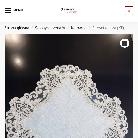
MENU
0
Strona główna
Salony sprzedaży
Katowice
Serwetka Liza (KT)
/
/
/