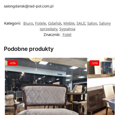
salongdansk@rad-pol.com.pl
Kategorii:
Biuro
,
Fotele
,
Gdańsk
,
Meble
,
SALE
,
Salon
,
Salony
sprzedaży
,
Sypialnia
Znacznik:
Fotel
Podobne produkty
-40%
-50%