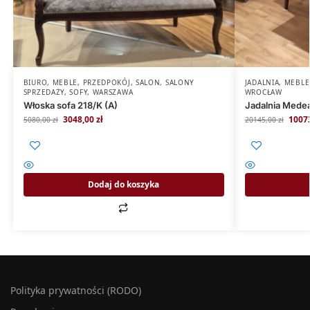
BIURO
,
MEBLE
,
PRZEDPOKÓJ
,
SALON
,
SALONY
JADALNIA
,
MEBLE
SPRZEDAŻY
,
SOFY
,
WARSZAWA
WROCŁAW
Włoska sofa 218/K (A)
Jadalnia Mede
3048,00
zł
1007
5080,00
zł
20145,00
zł
Dodaj do koszyka
Polityka prywatności (RODO)