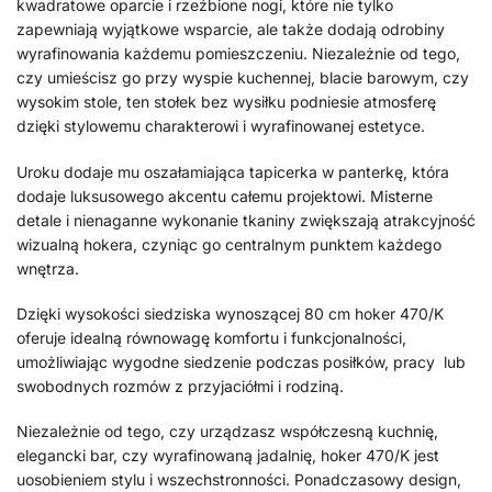
kwadratowe oparcie i rzeźbione nogi, które nie tylko
zapewniają wyjątkowe wsparcie, ale także dodają odrobiny
wyrafinowania każdemu pomieszczeniu. Niezależnie od tego,
czy umieścisz go przy wyspie kuchennej, blacie barowym, czy
wysokim stole, ten stołek bez wysiłku podniesie atmosferę
dzięki stylowemu charakterowi i wyrafinowanej estetyce.
Uroku dodaje mu oszałamiająca tapicerka w panterkę, która
dodaje luksusowego akcentu całemu projektowi. Misterne
detale i nienaganne wykonanie tkaniny zwiększają atrakcyjność
wizualną hokera, czyniąc go centralnym punktem każdego
wnętrza.
Dzięki wysokości siedziska wynoszącej 80 cm hoker 470/K
oferuje idealną równowagę komfortu i funkcjonalności,
umożliwiając wygodne siedzenie podczas posiłków, pracy lub
swobodnych rozmów z przyjaciółmi i rodziną.
Niezależnie od tego, czy urządzasz współczesną kuchnię,
elegancki bar, czy wyrafinowaną jadalnię, hoker 470/K jest
uosobieniem stylu i wszechstronności. Ponadczasowy design,