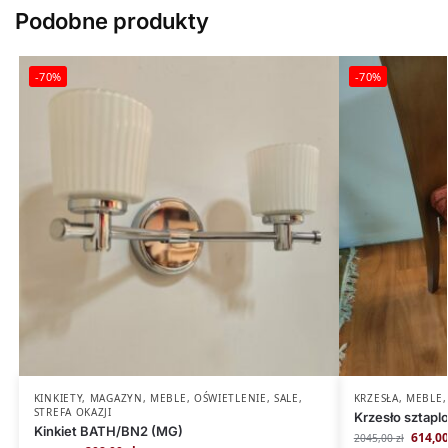
Podobne produkty
-70%
-70%
KINKIETY
,
MAGAZYN
,
MEBLE
,
OŚWIETLENIE
,
SALE
,
KRZESŁA
,
MEBLE
STREFA OKAZJI
Krzesło sztapl
Kinkiet BATH/BN2 (MG)
614,0
2045,00
zł