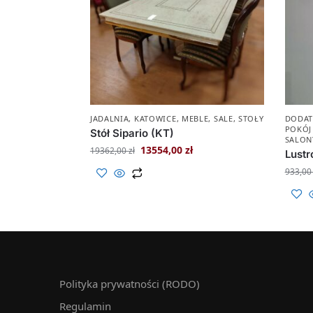
JADALNIA
,
KATOWICE
,
MEBLE
,
SALE
,
STOŁY
DODAT
POKÓJ
Stół Sipario (KT)
SALON
13554,00
zł
19362,00
zł
Lustr
933,0
Polityka prywatności (RODO)
Regulamin