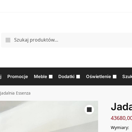
j
Promocje
Meble
Dodatki
Oświetlenie
Szuk
Jadalnia Essenza
Jada
43680,0
Wymiary: