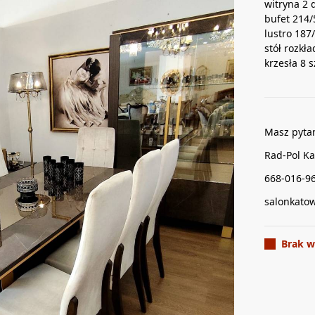
witryna 2
bufet 214
lustro 187
stół rozk
krzesła 8 
Masz pyta
Rad-Pol Ka
668-016-9
salonkato
Brak w