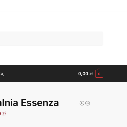
Szukaj
aj
0,00
zł
0
lnia Essenza
0
zł