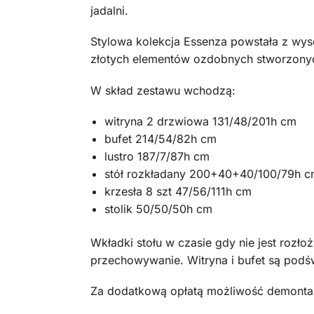
jadalni.
Stylowa kolekcja Essenza powstała z wy
złotych elementów ozdobnych stworzonyc
W skład zestawu wchodzą:
witryna 2 drzwiowa 131/48/201h cm
bufet 214/54/82h cm
lustro 187/7/87h cm
stół rozkładany 200+40+40/100/79h 
krzesła 8 szt 47/56/111h cm
stolik 50/50/50h cm
Wkładki stołu w czasie gdy nie jest rozło
przechowywanie. Witryna i bufet są podśw
Za dodatkową opłatą możliwość demontażu