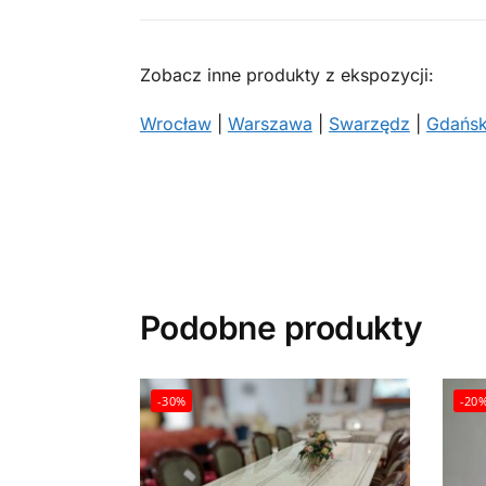
Zobacz inne produkty z ekspozycji:
Wrocław
|
Warszawa
|
Swarzędz
|
Gdańs
Podobne produkty
-30%
-20