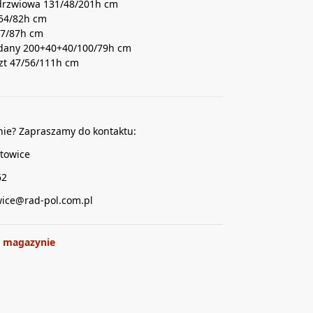
 drzwiowa 131/48/201h cm
/54/82h cm
/7/87h cm
ładany 200+40+40/100/79h cm
szt 47/56/111h cm
nie? Zapraszamy do kontaktu:
towice
62
wice@rad-pol.com.pl
 magazynie