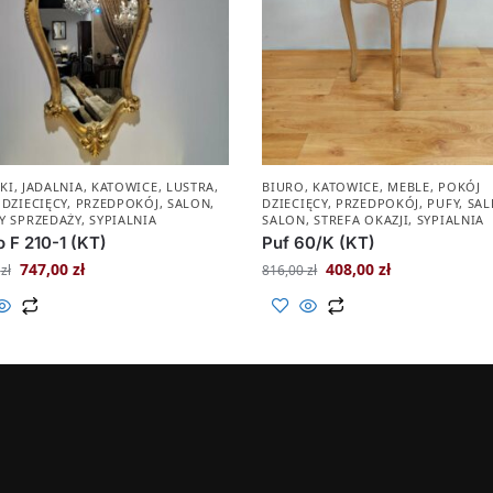
KI
,
JADALNIA
,
KATOWICE
,
LUSTRA
,
BIURO
,
KATOWICE
,
MEBLE
,
POKÓJ
 DZIECIĘCY
,
PRZEDPOKÓJ
,
SALON
,
DZIECIĘCY
,
PRZEDPOKÓJ
,
PUFY
,
SAL
Y SPRZEDAŻY
,
SYPIALNIA
SALON
,
STREFA OKAZJI
,
SYPIALNIA
o F 210-1 (KT)
Puf 60/K (KT)
747,00
zł
408,00
zł
0
zł
816,00
zł