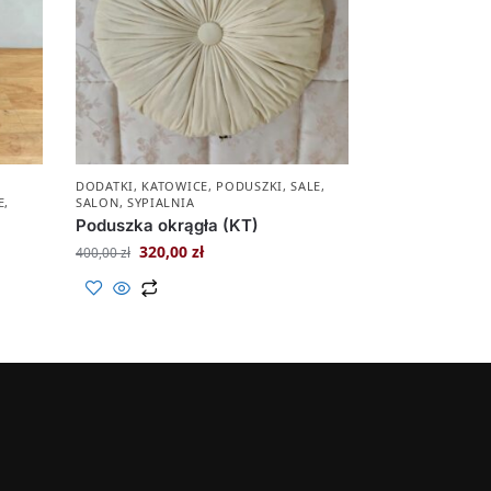
DODATKI
,
KATOWICE
,
PODUSZKI
,
SALE
,
E
,
SALON
,
SYPIALNIA
Poduszka okrągła (KT)
320,00
zł
400,00
zł