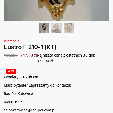
Promocja!
Lustro F 210-1 (KT)
747,00
zł
Najniższa cena z ostatnich 30 dni:
933,00
zł
933,00
zł
.
-20%
Wymiary: 41/70h cm
Masz pytanie? Zapraszamy do kontaktu:
Rad-Pol Katowice
668-016-962
salonkatowice@rad-pol.com.pl