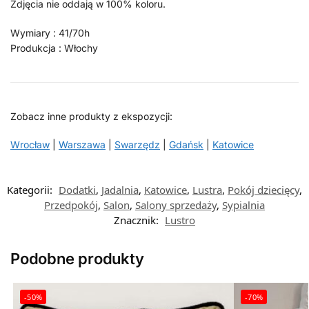
Zdjęcia nie oddają w 100% koloru.
Wymiary : 41/70h
Produkcja : Włochy
Zobacz inne produkty z ekspozycji:
Wrocław
|
Warszawa
|
Swarzędz
|
Gdańsk
|
Katowice
Kategorii:
Dodatki
,
Jadalnia
,
Katowice
,
Lustra
,
Pokój dziecięcy
,
Przedpokój
,
Salon
,
Salony sprzedaży
,
Sypialnia
Znacznik:
Lustro
Podobne produkty
-50%
-70%