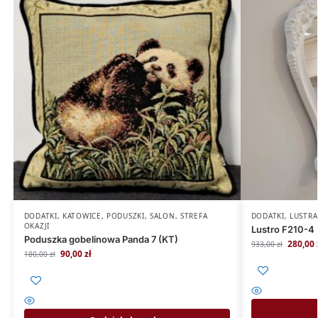
DODATKI
,
KATOWICE
,
PODUSZKI
,
SALON
,
STREFA
DODATKI
,
LUSTRA
OKAZJI
Lustro F210-4
Poduszka gobelinowa Panda 7 (KT)
280,00
933,00
zł
90,00
zł
180,00
zł