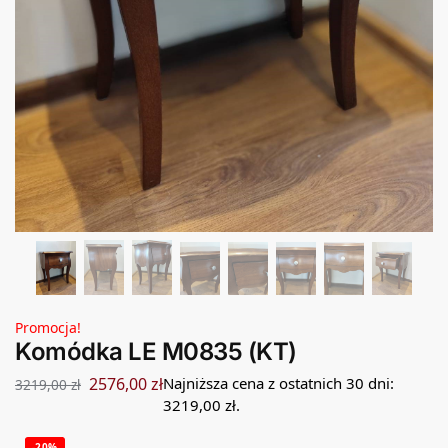
Promocja!
Komódka LE M0835 (KT)
2576,00
zł
Najniższa cena z ostatnich 30 dni:
3219,00
zł
3219,00
zł
.
-20%