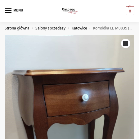
MENU
0
Strona główna
Salony sprzedaży
Katowice
Komódka LE M0835 (KT)
/
/
/