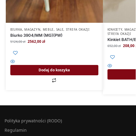
BIURKA
,
MAGAZYN
,
MEBLE
,
SALE
,
STREFA OKAZJI
KINKIETY
,
MAGAZ
STREFA OKAZJI
Biurko 3904/MM (MG)(PW)
Kinkiet BATH/
2562,00
zł
5124,00
zł
208,00
692,00
zł
Dodaj do koszyka
Polityka prywatności (RODO)
Regulamin