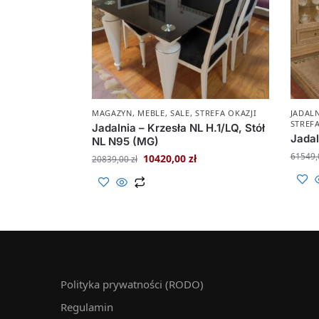
MAGAZYN
,
MEBLE
,
SALE
,
STREFA OKAZJI
JADAL
STREFA
Jadalnia – Krzesła NL H.1/LQ, Stół
Jadal
NL N95 (MG)
61549
10420,00
zł
20839,00
zł
Polityka prywatności (RODO)
Regulamin