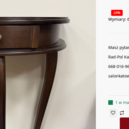
-20%
Wymiary: 
Masz pyta
Rad-Pol Ka
668-016-9
salonkato
1 w ma