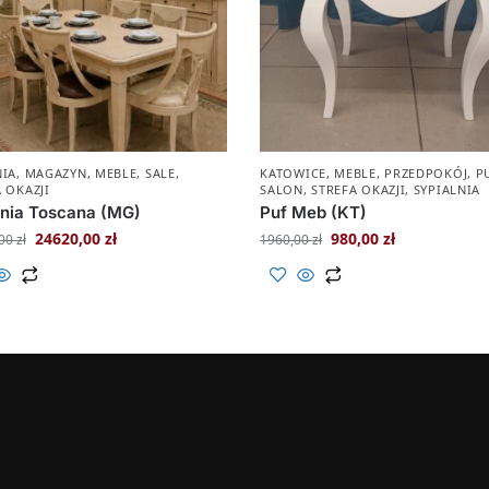
NIA
,
MAGAZYN
,
MEBLE
,
SALE
,
KATOWICE
,
MEBLE
,
PRZEDPOKÓJ
,
P
 OKAZJI
SALON
,
STREFA OKAZJI
,
SYPIALNIA
nia Toscana (MG)
Puf Meb (KT)
24620,00
zł
980,00
zł
,00
zł
1960,00
zł