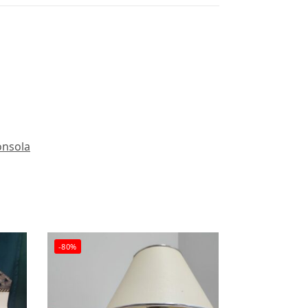
onsola
-80%