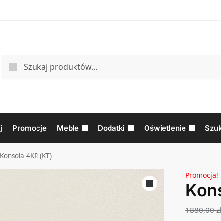
j
Promocje
Meble
Dodatki
Oświetlenie
Szuk
Konsola 4KR (KT)
Promocja!
Kons
1880,00
z