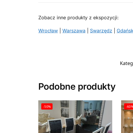
Zobacz inne produkty z ekspozycji:
Wrocław
|
Warszawa
|
Swarzędz
|
Gdańs
Kateg
Podobne produkty
-50%
-60