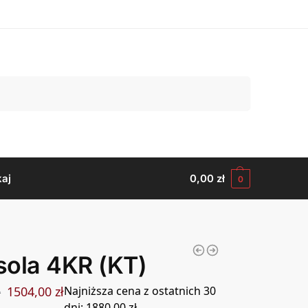
Szukaj
aj
0,00
zł
0
ola 4KR (KT)
1504,00
zł
Najniższa cena z ostatnich 30
ł
dni:
1880,00
zł
.