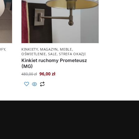
UFY
,
KINKIETY
,
MAGAZYN
,
MEBLE
,
OŚWIETLENIE
,
SALE
,
STREFA OKAZJI
Kinkiet ruchomy Prometeusz
(MG)
96,00
zł
480,00
zł