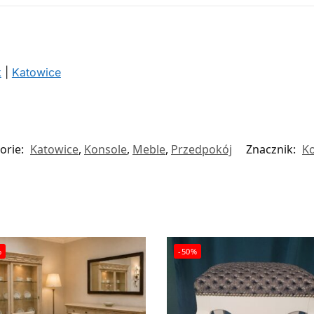
k
|
Katowice
orie:
Katowice
,
Konsole
,
Meble
,
Przedpokój
Znacznik:
K
%
-50%