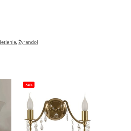
etlenie
,
Żyrandol
-50%