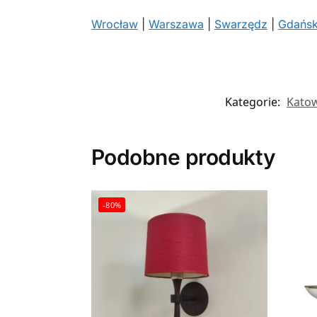
Wrocław
|
Warszawa
|
Swarzędz
|
Gdańs
Kategorie:
Kato
Podobne produkty
-80%