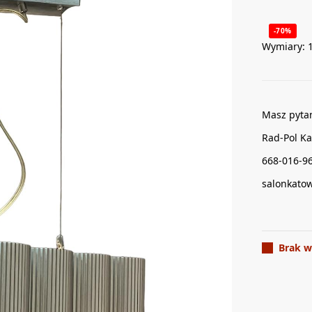
-70%
Wymiary: 
Masz pyta
Rad-Pol Ka
668-016-9
salonkato
Brak w