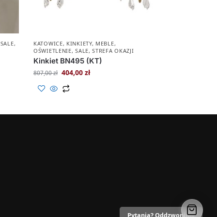
,
SALE
,
KATOWICE
,
KINKIETY
,
MEBLE
,
OŚWIETLENIE
,
SALE
,
STREFA OKAZJI
Kinkiet BN495 (KT)
404,00
zł
807,00
zł
Pytania? Oddzwonimy