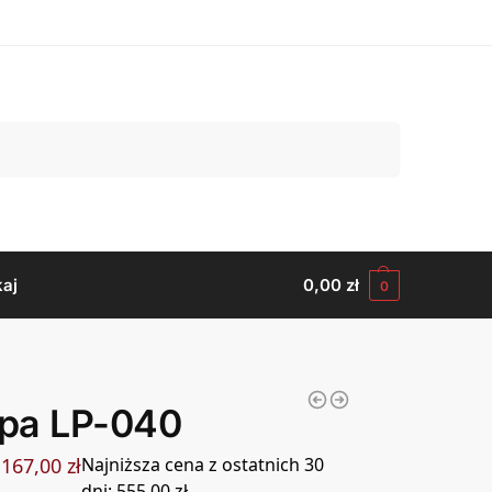
Szukaj
aj
0,00
zł
0
pa LP-040
167,00
zł
Najniższa cena z ostatnich 30
dni:
555,00
zł
.