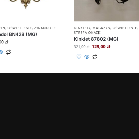
ZYN
,
OŚWIETLENIE
,
ŻYRANDOLE
KINKIETY
,
MAGAZYN
,
OŚWIETLENIE
STREFA OKAZJI
ndol BN428 (MG)
Kinkiet 87802 (MG)
00
zł
129,00
zł
321,00
zł