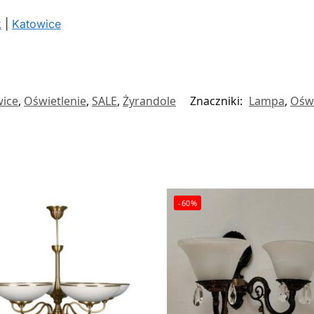
k
|
Katowice
wice
,
Oświetlenie
,
SALE
,
Żyrandole
Znaczniki:
Lampa
,
Oświ
-60%