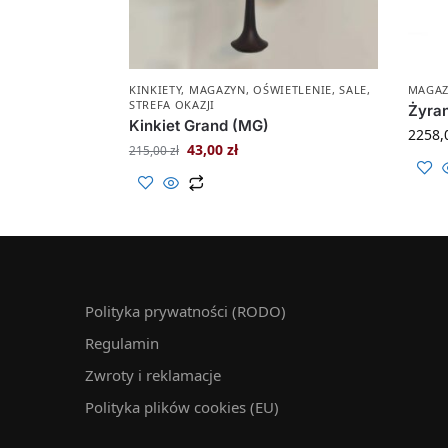
KINKIETY
,
MAGAZYN
,
OŚWIETLENIE
,
SALE
,
MAGA
STREFA OKAZJI
Żyra
Kinkiet Grand (MG)
2258,
43,00
zł
215,00
zł
Polityka prywatności (RODO)
Regulamin
Zwroty i reklamacje
Polityka plików cookies (EU)