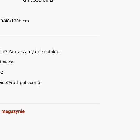
10/48/120h cm
nie? Zapraszamy do kontaktu:
towice
62
wice@rad-pol.com.pl
 magazynie