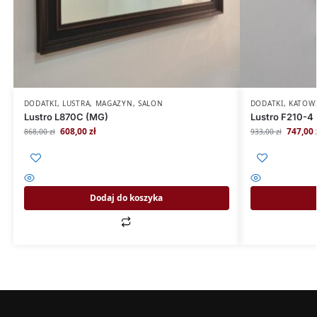
DODATKI
,
LUSTRA
,
MAGAZYN
,
SALON
DODATKI
,
KATOW
Lustro L870C (MG)
Lustro F210-4 
608,00
zł
747,00
868,00
zł
933,00
zł
Dodaj do koszyka