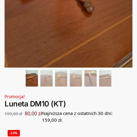
Promocja!
Luneta DM10 (KT)
80,00
zł
Najniższa cena z ostatnich 30 dni:
159,00
zł
159,00
zł
.
-50%