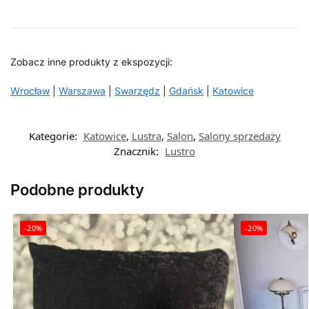
Zobacz inne produkty z ekspozycji:
Wrocław
|
Warszawa
|
Swarzędz
|
Gdańsk
|
Katowice
Kategorie:
Katowice
,
Lustra
,
Salon
,
Salony sprzedaży
Znacznik:
Lustro
Podobne produkty
-20%
-20%