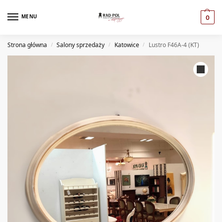
MENU
0
Strona główna
Salony sprzedaży
Katowice
Lustro F46A-4 (KT)
/
/
/