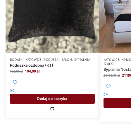
DODATKI
,
KATOWICE
,
PODUSZKI
,
SALON
,
SYPIALNIA
KATOWICE
,
KOMO
SZAFKI
Poduszka ozdobna (KT)
Sypialnia Nosta
104,00
zł
130,00
zł
2119
26495,00
zł
Dodaj do koszyka