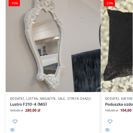
-70%
-20%
DODATKI
,
LUSTRA
,
MAGAZYN
,
SALE
,
STREFA OKAZJI
DODATKI
,
KATOW
Lustro F210-4 (MG)
Poduszka ozdo
280,00
zł
104,00
933,00
zł
130,00
zł