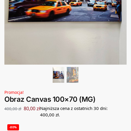
Promocja!
Obraz Canvas 100×70 (MG)
80,00
zł
Najniższa cena z ostatnich 30 dni:
400,00
zł
400,00
zł
.
-80%