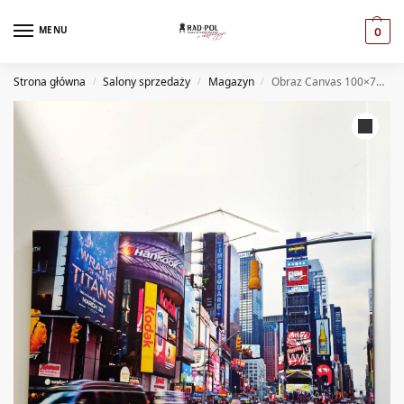
MENU
0
Strona główna
Salony sprzedaży
Magazyn
Obraz Canvas 100×70 (MG)
/
/
/