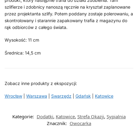
produkt, który następnie trafia do działu zdobienia. Tam
szlifierze i zdobnicy nanoszą ręcznie na kryształ zaplanowane
przez projektanta szlify. Potem poddany zostaje polerowaniu, a
skontrolowany i starannie zapakowany trafia z magazynu do
rąk odbiorców z całego świata.
Wysokość: 11 cm
Średnica: 14,5 cm
Zobacz inne produkty z ekspozycji:
Wrocław
|
Warszawa
|
Swarzędz
|
Gdańsk
|
Katowice
Kategorie:
Dodatki
,
Katowice
,
Strefa Okazji
,
Sypialnia
Znacznik:
Owocarka