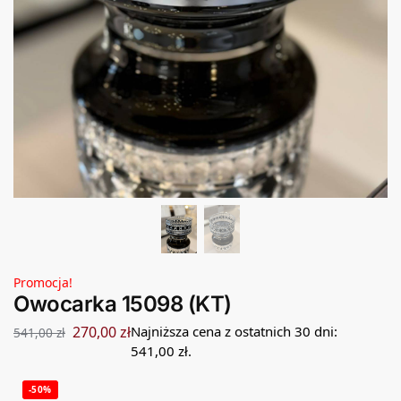
Promocja!
Owocarka 15098 (KT)
270,00
zł
Najniższa cena z ostatnich 30 dni:
541,00
zł
541,00
zł
.
-50%