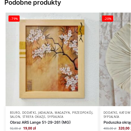
Podobne produkty
-79%
-20%
BIURO
,
DODATKI
,
JADALNIA
,
MAGAZYN
,
PRZEDPOKÓJ
,
DODATKI
,
KATOW
SALON
,
STREFA OKAZJI
,
SYPIALNIA
SYPIALNIA
Obraz ARS Lange 51-29-261 (MG)
Poduszka okrąg
19,00
zł
320,00
92,00
zł
400,00
zł