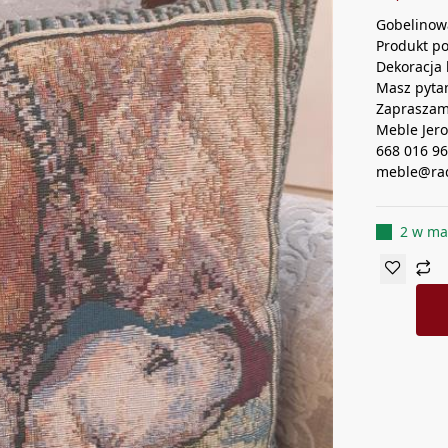
Gobelinow
Produkt po
Dekoracja 
Masz pyta
Zapraszam
Meble Jer
668 016 9
meble@rad
2 w ma