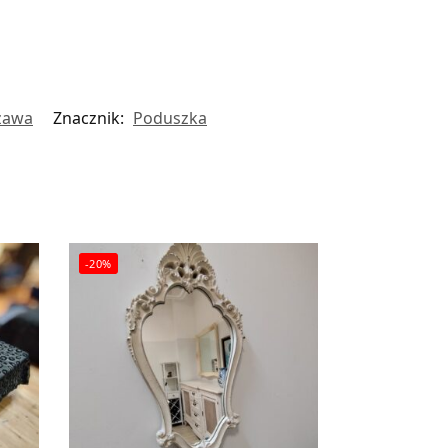
zawa
Znacznik:
Poduszka
-20%