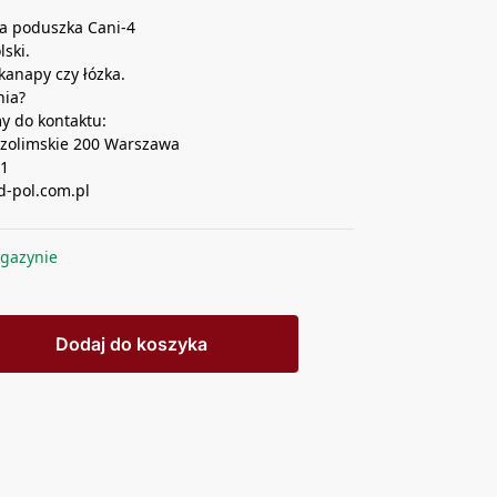
a poduszka Cani-4
lski.
kanapy czy łózka.
nia?
y do kontaktu:
ozolimskie 200 Warszawa
61
-pol.com.pl
gazynie
Dodaj do koszyka