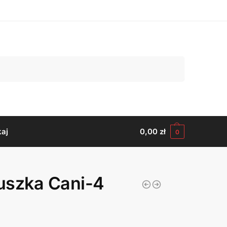
Szukaj
aj
0,00
zł
0
uszka Cani-4