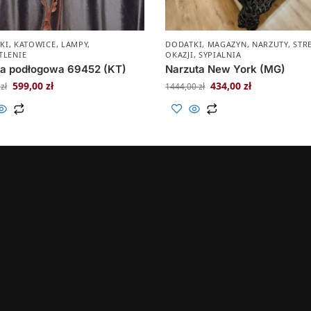
KI
,
KATOWICE
,
LAMPY
,
DODATKI
,
MAGAZYN
,
NARZUTY
,
STR
TLENIE
OKAZJI
,
SYPIALNIA
a podłogowa 69452 (KT)
Narzuta New York (MG)
599,00
zł
434,00
zł
0
zł
1444,00
zł