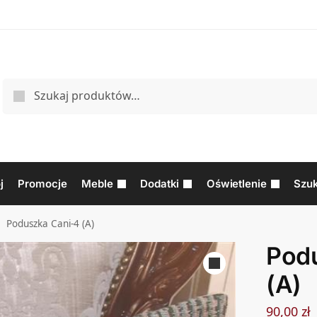
j
Promocje
Meble
Dodatki
Oświetlenie
Szuk
Poduszka Cani-4 (A)
/
Pod
(A)
90,00
zł