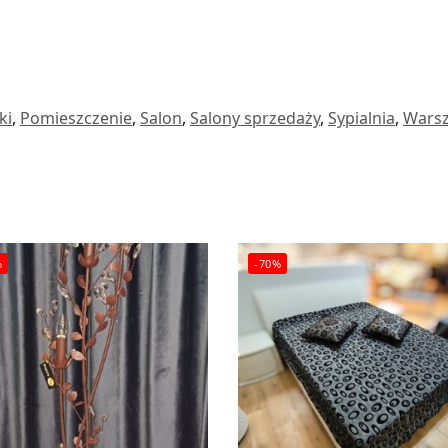
ki
,
Pomieszczenie
,
Salon
,
Salony sprzedaży
,
Sypialnia
,
Wars
%
-70%