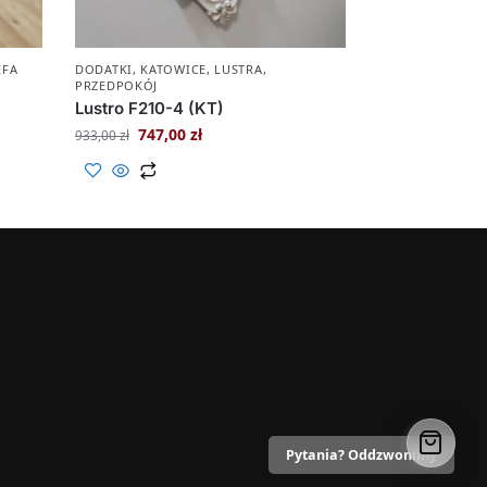
EFA
DODATKI
,
KATOWICE
,
LUSTRA
,
PRZEDPOKÓJ
Lustro F210-4 (KT)
747,00
zł
933,00
zł
Pytania? Oddzwonimy