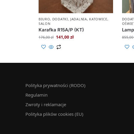
BIURO
,
DODATKI
,
JADALNIA
,
KATOWICE
,
DODAT
SALON
OŚWIE
Karafka R15A/P (KT)
Lamp
141,00
zł
176,00
zł
855,0
Polityka prywatności (RODO)
Regulamin
Zwroty i reklamacje
Polityka plików cookies (EU)