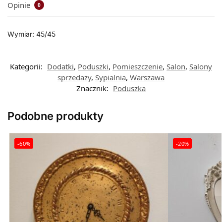
Opinie
0
Wymiar: 45/45
Kategorii:
Dodatki
,
Poduszki
,
Pomieszczenie
,
Salon
,
Salony
sprzedaży
,
Sypialnia
,
Warszawa
Znacznik:
Poduszka
Podobne produkty
-60%
-20%