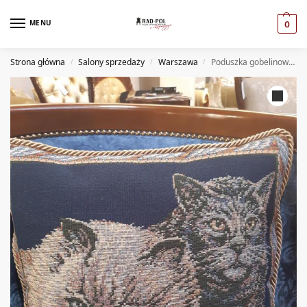
MENU
0
Strona główna
Salony sprzedaży
Warszawa
Poduszka gobelinowa Gatti-5 (A)
/
/
/