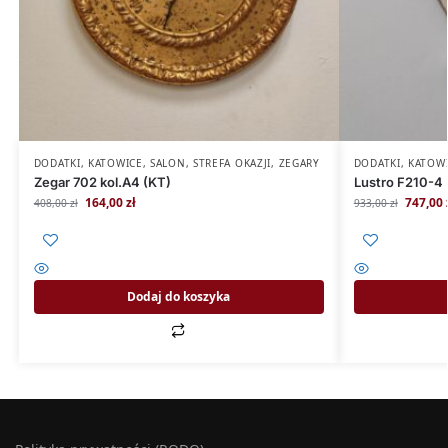
DODATKI
,
KATOWICE
,
SALON
,
STREFA OKAZJI
,
ZEGARY
DODATKI
,
KATOW
Zegar 702 kol.A4 (KT)
Lustro F210-4 
164,00
zł
747,00
408,00
zł
933,00
zł
Dodaj do koszyka