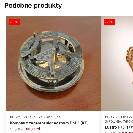
Podobne produkty
-50%
-20%
BIURO
,
DODATKI
,
KATOWICE
,
SALE
DODATKI
,
LUSTRA
SYPIALNIA
,
WROC
Kompas z zegarem słonecznym DM11 (KT)
Lustro F75-1 (
100,00
zł
199,00
zł