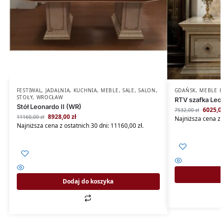
FESTIWAL
,
JADALNIA
,
KUCHNIA
,
MEBLE
,
SALE
,
SALON
,
GDAŃSK
,
MEBLE 
STOŁY
,
WROCŁAW
RTV szafka Leo
Stół Leonardo II (WR)
6025,
7532,00
zł
8928,00
zł
11160,00
zł
Najniższa cena z
Najniższa cena z ostatnich 30 dni:
11160,00
zł
.
Dodaj do koszyka