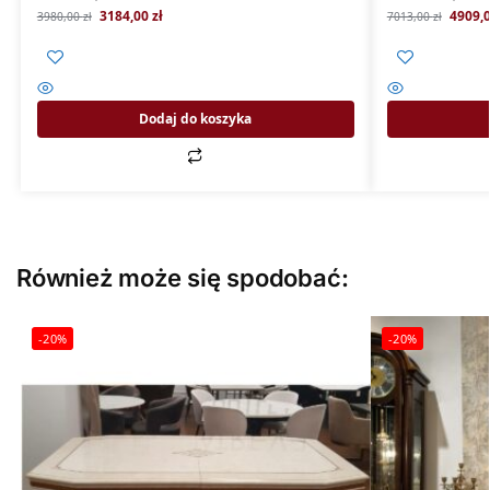
3184,00
zł
4909,
3980,00
zł
7013,00
zł
Dodaj do koszyka
Również może się spodobać:
-20%
-20%