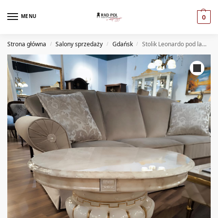
MENU
0
Strona główna
Salony sprzedaży
Gdańsk
Stolik Leonardo pod lampę(GD)
/
/
/