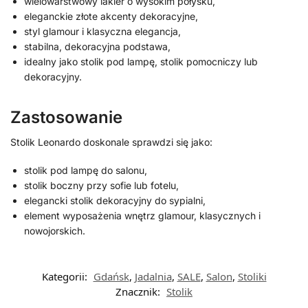
wielowarstwowy lakier o wysokim połysku,
eleganckie złote akcenty dekoracyjne,
styl glamour i klasyczna elegancja,
stabilna, dekoracyjna podstawa,
idealny jako stolik pod lampę, stolik pomocniczy lub
dekoracyjny.
Zastosowanie
Stolik Leonardo doskonale sprawdzi się jako:
stolik pod lampę do salonu,
stolik boczny przy sofie lub fotelu,
elegancki stolik dekoracyjny do sypialni,
element wyposażenia wnętrz glamour, klasycznych i
nowojorskich.
Kategorii:
Gdańsk
,
Jadalnia
,
SALE
,
Salon
,
Stoliki
Znacznik:
Stolik