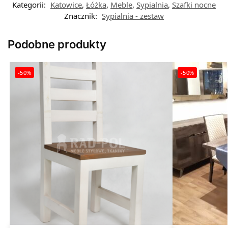
Kategorii:
Katowice
,
Łóżka
,
Meble
,
Sypialnia
,
Szafki nocne
Znacznik:
Sypialnia - zestaw
Podobne produkty
-50%
-50%