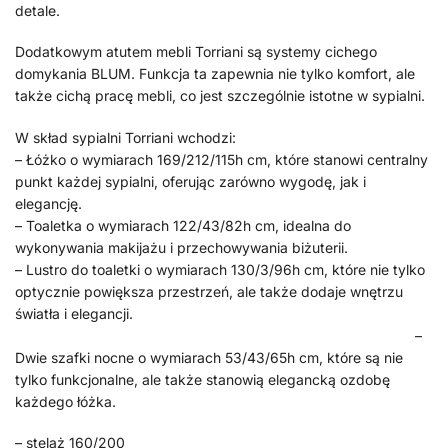
detale.
Dodatkowym atutem mebli Torriani są systemy cichego
domykania BLUM. Funkcja ta zapewnia nie tylko komfort, ale
także cichą pracę mebli, co jest szczególnie istotne w sypialni.
W skład sypialni Torriani wchodzi:
– Łóżko o wymiarach 169/212/115h cm, które stanowi centralny
punkt każdej sypialni, oferując zarówno wygodę, jak i
elegancję.
– Toaletka o wymiarach 122/43/82h cm, idealna do
wykonywania makijażu i przechowywania biżuterii.
– Lustro do toaletki o wymiarach 130/3/96h cm, które nie tylko
optycznie powiększa przestrzeń, ale także dodaje wnętrzu
światła i elegancji.
–
Dwie szafki nocne o wymiarach 53/43/65h cm, które są nie
tylko funkcjonalne, ale także stanowią elegancką ozdobę
każdego łóżka.
– stelaż 160/200