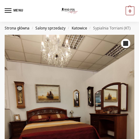
MENU
0
Strona główna
Salony sprzedaży
Katowice
Sypialnia Torriani (KT)
/
/
/