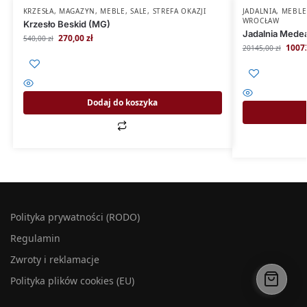
KRZESŁA
,
MAGAZYN
,
MEBLE
,
SALE
,
STREFA OKAZJI
JADALNIA
,
MEBLE
WROCŁAW
Krzesło Beskid (MG)
Jadalnia Mede
270,00
zł
540,00
zł
1007
20145,00
zł
Dodaj do koszyka
Polityka prywatności (RODO)
Regulamin
Zwroty i reklamacje
Polityka plików cookies (EU)