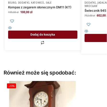
BIURO
,
DODATKI
,
KATOWICE
,
SALE
DODATKI
,
JADALN
WROCŁAW
Kompas z zegarem słonecznym DM11 (KT)
Świecznik 945
100,00
zł
199,00
zł
602,00
752,00
zł
Dodaj do koszyka
Również może się spodobać:
-20%