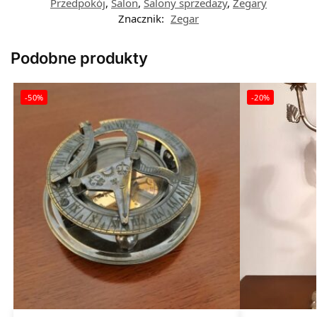
Przedpokój
,
Salon
,
Salony sprzedaży
,
Zegary
Znacznik:
Zegar
Podobne produkty
-50%
-20%