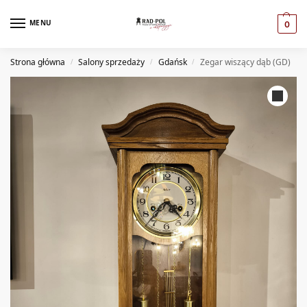
MENU
0
Strona główna
Salony sprzedaży
Gdańsk
Zegar wiszący dąb (GD)
/
/
/