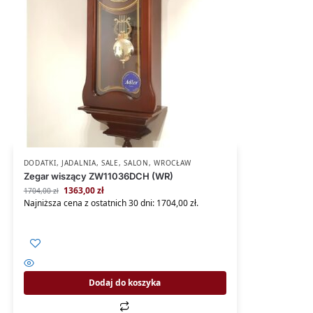
DODATKI
,
JADALNIA
,
SALE
,
SALON
,
WROCŁAW
Zegar wiszący ZW11036DCH (WR)
1363,00
zł
1704,00
zł
Najniższa cena z ostatnich 30 dni:
1704,00
zł
.
Dodaj do koszyka