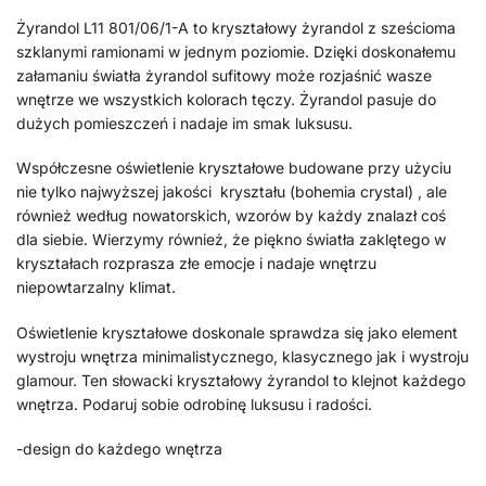
Żyrandol L11 801/06/1-A to kryształowy żyrandol z sześcioma
szklanymi ramionami w jednym poziomie. Dzięki doskonałemu
załamaniu światła żyrandol sufitowy może rozjaśnić wasze
wnętrze we wszystkich kolorach tęczy. Żyrandol pasuje do
dużych pomieszczeń i nadaje im smak luksusu.
Współczesne oświetlenie kryształowe budowane przy użyciu
nie tylko najwyższej jakości kryształu (bohemia crystal) , ale
również według nowatorskich, wzorów by każdy znalazł coś
dla siebie. Wierzymy również, że piękno światła zaklętego w
kryształach rozprasza złe emocje i nadaje wnętrzu
niepowtarzalny klimat.
Oświetlenie kryształowe doskonale sprawdza się jako element
wystroju wnętrza minimalistycznego, klasycznego jak i wystroju
glamour. Ten słowacki kryształowy żyrandol to klejnot każdego
wnętrza. Podaruj sobie odrobinę luksusu i radości.
-design do każdego wnętrza