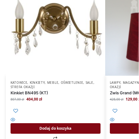
KATOWICE
,
KINKIETY
,
MEBLE
,
OŚWIETLENIE
,
SALE
,
LAMPY
,
MAGAZY
STREFA OKAZJI
OKAZJI
Kinkiet BN495 (KT)
Zwis Grand (M
404,00
zł
129,00
807,00
zł
428,00
zł
Dodaj do koszyka