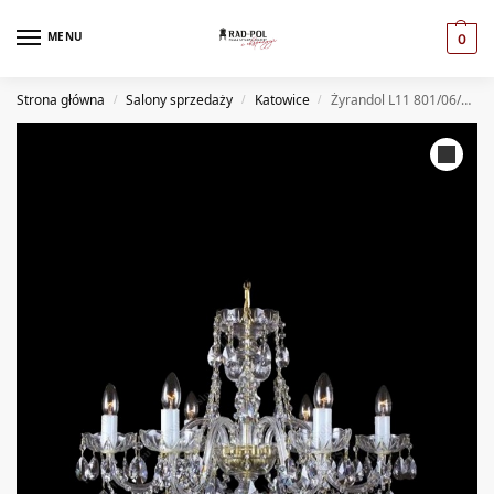
MENU
0
Strona główna
Salony sprzedaży
Katowice
Żyrandol L11 801/06/1-A (KT)
/
/
/