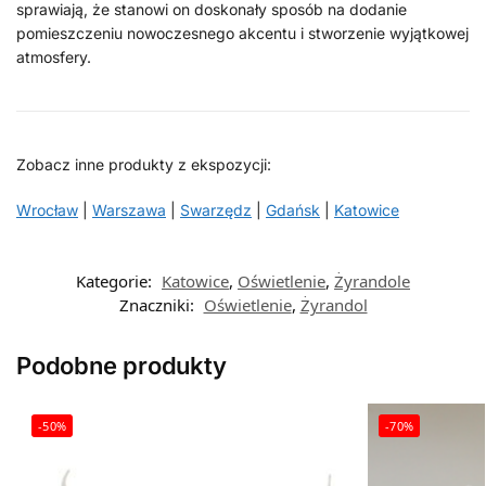
sprawiają, że stanowi on doskonały sposób na dodanie
pomieszczeniu nowoczesnego akcentu i stworzenie wyjątkowej
atmosfery.
Zobacz inne produkty z ekspozycji:
Wrocław
|
Warszawa
|
Swarzędz
|
Gdańsk
|
Katowice
Kategorie:
Katowice
,
Oświetlenie
,
Żyrandole
Znaczniki:
Oświetlenie
,
Żyrandol
Podobne produkty
-50%
-70%