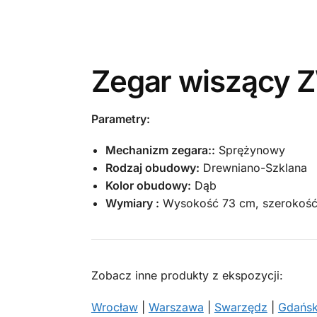
Zegar wiszący
Parametry:
Mechanizm zegara::
Sprężynowy
Rodzaj obudowy:
Drewniano-Szklana
Kolor obudowy:
Dąb
Wymiary :
Wysokość 73 cm, szerokość
Zobacz inne produkty z ekspozycji:
Wrocław
|
Warszawa
|
Swarzędz
|
Gdańs