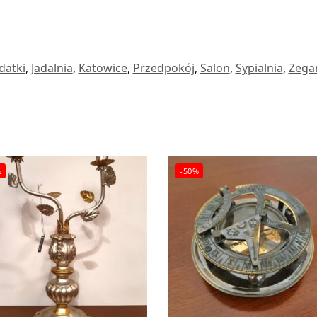
datki
,
Jadalnia
,
Katowice
,
Przedpokój
,
Salon
,
Sypialnia
,
Zega
%
-50%