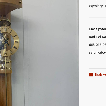
Wymiary: 
Masz pyta
Rad-Pol Ka
668-016-9
salonkato
Brak w