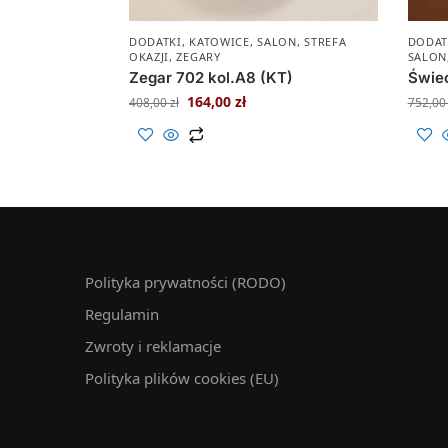
DODATKI
,
KATOWICE
,
SALON
,
STREFA
DODAT
OKAZJI
,
ZEGARY
SALON
Zegar 702 kol.A8 (KT)
Świe
164,00
zł
408,00
zł
752,0
Polityka prywatności (RODO)
Regulamin
Zwroty i reklamacje
Polityka plików cookies (EU)