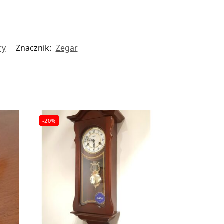
ry
Znacznik:
Zegar
-20%