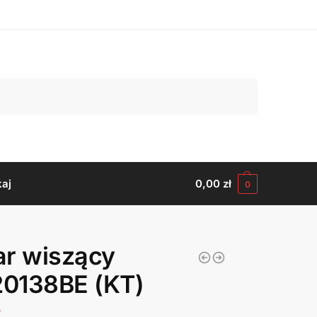
Szukaj
aj
0,00
zł
0
ar wiszący
0138BE (KT)
ł