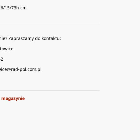
16/15/73h cm
nie? Zapraszamy do kontaktu:
towice
62
wice@rad-pol.com.pl
 magazynie