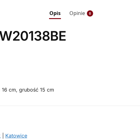
Opis
Opinie
0
 ZW20138BE
 16 cm, grubość 15 cm
k
|
Katowice