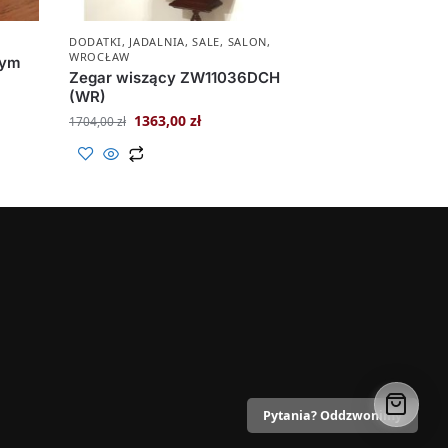
DODATKI
,
JADALNIA
,
SALE
,
SALON
,
WROCŁAW
nym
Zegar wiszący ZW11036DCH
(WR)
1363,00
zł
1704,00
zł
Pytania? Oddzwonimy