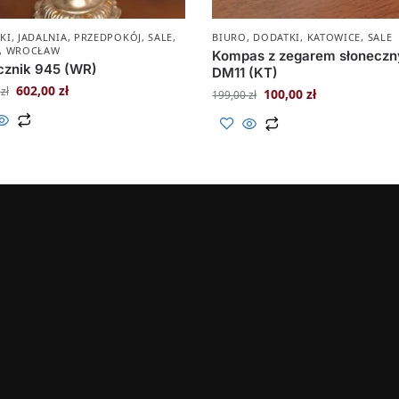
KI
,
JADALNIA
,
PRZEDPOKÓJ
,
SALE
,
BIURO
,
DODATKI
,
KATOWICE
,
SALE
,
WROCŁAW
Kompas z zegarem słonecz
cznik 945 (WR)
DM11 (KT)
602,00
zł
0
zł
100,00
zł
199,00
zł