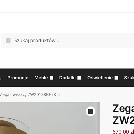
j
Promocje
Meble
Dodatki
Oświetlenie
Szuk
Zegar wiszący ZW20138BE (KT)
Zeg
ZW2
670,00
z